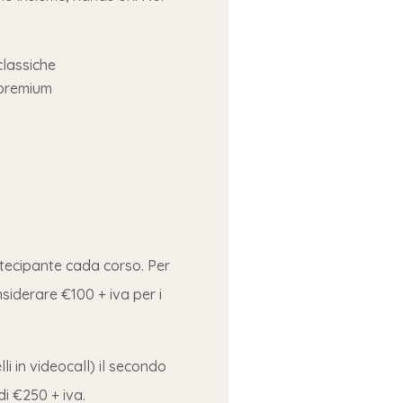
classiche
 premium
rtecipante cada corso. Per
nsiderare €100 + iva per i
elli in videocall) il secondo
i €250 + iva.