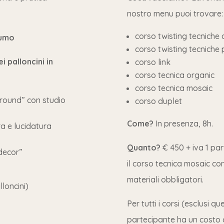
nostro menu puoi trovare:
corso twisting tecniche 
sumo
corso twisting tecniche
i palloncini in
corso link
corso tecnica organic
corso tecnica mosaic
round” con studio
corso duplet
Come?
In presenza, 8h.
ra e lucidatura
Quanto?
€ 450 + iva 1 pa
 decor”
il corso tecnica mosaic co
materiali obbligatori.
lloncini)
Per tutti i corsi (esclusi qu
partecipante ha un costo d