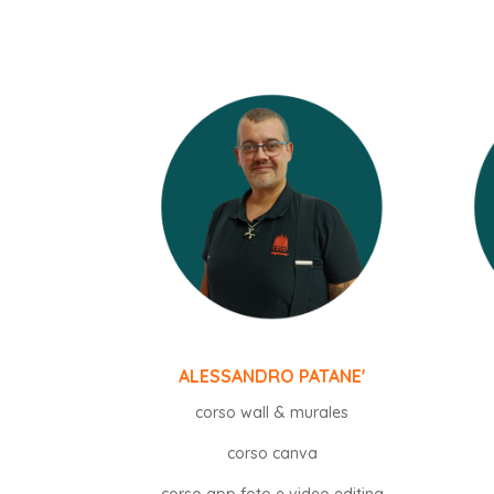
ALESSANDRO PATANE'
corso wall & murales
corso canva
corso app foto e video editing