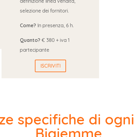
definizione linea vendita,
selezione dei fornitori.
Come?
In presenza, 6 h.
Quanto?
€ 380 + iva 1
partecipante
ISCRIVITI
e specifiche di ogni
Bigiemme