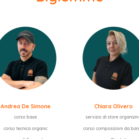
Andrea De Simone
Chiara Olivero
corso base
servizio di store organizi
corso tecnica organic
corso composizioni da ba