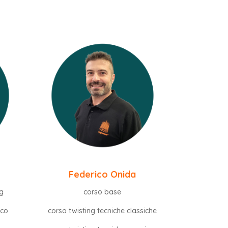
Federico Onida
ng
corso base
nco
corso twisting tecniche classiche