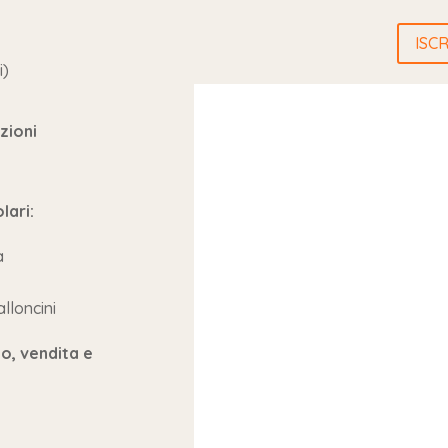
ISCR
i)
ozioni
lari:
a
lloncini
o, vendita e