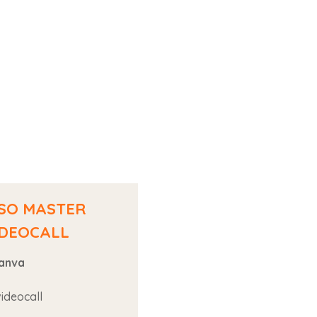
SO MASTER
IDEOCALL
anva
videocall