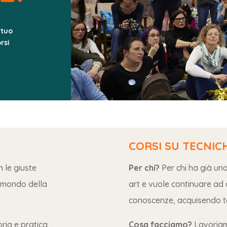
 tuo
rsi
CORSI SU TECNIC
n le giuste
Per chi?
Per chi ha già un
l mondo della
art e vuole continuare ad
conoscenze, acquisendo te
ria e pratica
Cosa facciamo?
Lavoriam